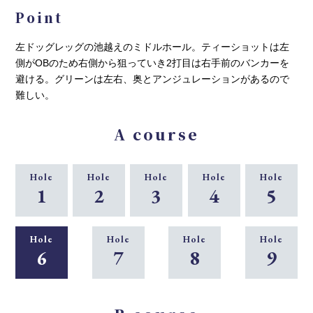
Point
左ドッグレッグの池越えのミドルホール。ティーショットは左
側がOBのため右側から狙っていき2打目は右手前のバンカーを
避ける。グリーンは左右、奥とアンジュレーションがあるので
難しい。
A course
Hole
Hole
Hole
Hole
Hole
1
2
3
4
5
Hole
Hole
Hole
Hole
6
7
8
9