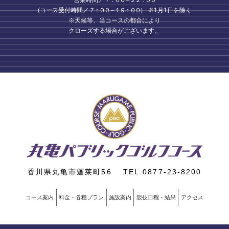
営業時間／
７：００～２２：００
(コース受付時間／
７：００～１９：００
） ※1月1日を除く
※天候等、当コースの都合により
クローズする場合がございます。
香川県丸亀市蓬莱町56 TEL.0877-23-8200
コース案内
料金・各種プラン
施設案内
競技日程・結果
アクセス