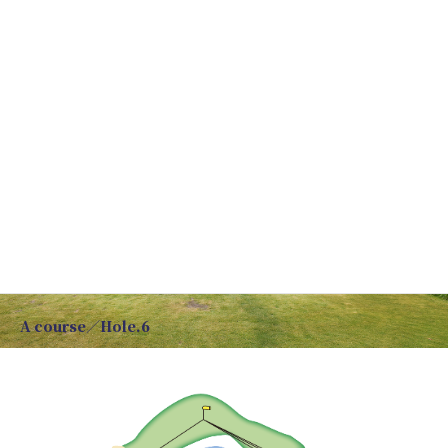
コ
ナ
ン
ビ
テ
ゲ
ン
ー
ツ
シ
へ
ョ
ス
ン
キ
に
ッ
移
プ
動
A course／Hole.6