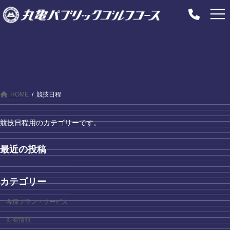
コ
ナ
ン
ビ
テ
ゲ
ン
ー
ツ
シ
へ
ョ
ス
ン
キ
に
ッ
移
プ
動
HOME
競技日程
競技日程用のカテゴリーです。
最近の投稿
カテゴリー
各種プラン・サービス
新着情報