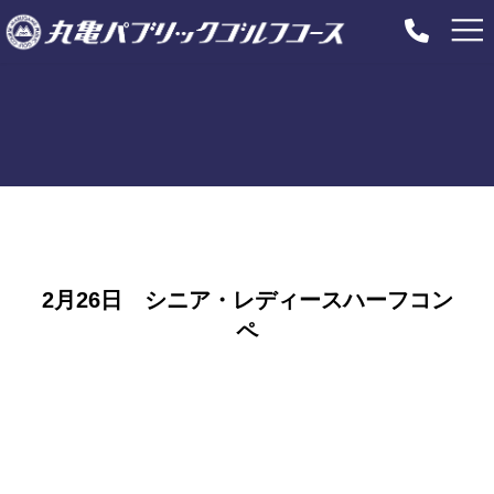
コ
ナ
ン
ビ
テ
ゲ
ン
ー
ツ
シ
へ
ョ
ス
ン
キ
に
ッ
移
プ
動
HOME
コンペ成績表
2月26日 シニア・レディースハーフコンペ
2月26日 シニア・レディースハーフコン
ペ