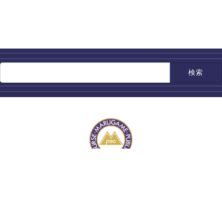
検
索:
香川県丸亀市蓬莱町56 TEL.0877-23-8200
コース案内
料金・各種プラン
施設案内
競技日程・結果
アクセス