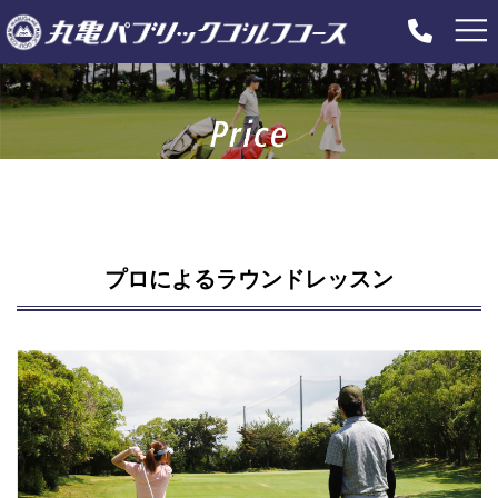
コ
ナ
ン
ビ
テ
ゲ
ン
ー
ツ
シ
へ
ョ
ス
ン
キ
に
ッ
移
プ
動
プロによるラウンドレッスン