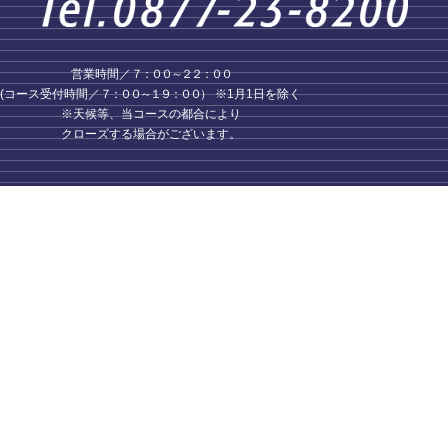
営業時間／
７：００～２２：００
(コース受付時間／
７：００～１９：００
） ※1月1日を除く
※天候等、当コースの都合により
クローズする場合がございます。
香川県丸亀市蓬莱町56 TEL.0877-23-8200